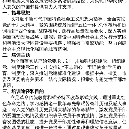
和粤港澳大湾区发展战略探索培训新路径，为实现中华民族伟
大复兴的中国梦提供有力人才支撑。
一、指导思想
以习近平新时代中国特色社会主义思想为指导，全面贯彻
党的十九大精神，紧紧围绕统筹推进“五位一体”总体布局和协
调推进“四个全面”战略布局，践行高质量发展要求，深入实施
创新驱动发展战略，抓深圳建设中国特色社会主义先行示范区
和粤港澳大湾区建设重要机遇，增强核心引擎功能，努力创建
社会主义现代化强国的城市范例。
二、培训主题
为全面落实从严治党要求，进一步加强思想建党、组织建
党、制度建党工作，扎实推进“不忘初心，牢记使命”学习教
育、制度化，深入推进党建标准化建设，根据中央、省委、市
委及区委的有关要求，结合实际情况，拟举办专题党性干部培
训班。
三、培训途径和目的
立足革命传统教育和经济特区改革形式实践，通过重走红
色革命之路，学习感悟老一批革命先辈艰苦奋斗历程及感人事
迹，深入党的战斗历史及博大精深的革命精神，激发党员干部
的爱国主义热情及党组织班子成员干事的激情，激励党员干部
奋发图强的壮志，提升党员干部党性修养和理想信念意识，促
进各基层党建工作进一步提升；通过参观走访改革开放展览