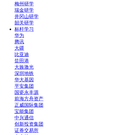
梅州研学
瑞金研学
井冈山研学
韶关研学
标杆学习
华为
腾讯
大疆
比亚迪
盐田港
大族激光
深圳地铁
华大基因
平安集团
国瓷永丰源
前海方舟资产
正威国际集团
宝能集团
中兴通信
创新投资集团
证券交易所