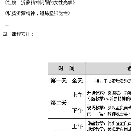
《红嫂—沂蒙精神闪耀的女性光辉》
《弘扬沂蒙精神，锤炼坚强党性》
......
四、课程安排：