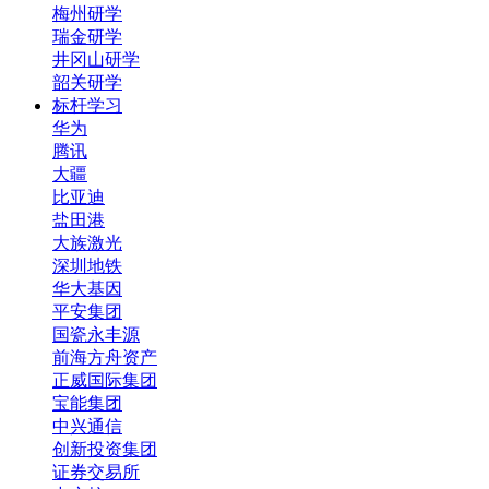
梅州研学
瑞金研学
井冈山研学
韶关研学
标杆学习
华为
腾讯
大疆
比亚迪
盐田港
大族激光
深圳地铁
华大基因
平安集团
国瓷永丰源
前海方舟资产
正威国际集团
宝能集团
中兴通信
创新投资集团
证券交易所